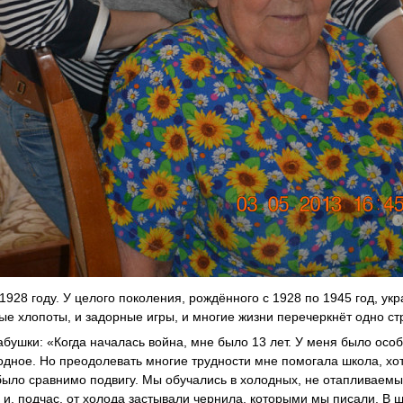
928 году. У целого поколения, рождённого с 1928 по 1945 год, укр
ные хлопоты, и задорные игры, и многие жизни перечеркнёт одно 
бушки: «Когда началась война, мне было 13 лет. У меня было осо
лодное. Но преодолевать многие трудности мне помогала школа, хот
было сравнимо подвигу. Мы обучались в холодных, не отапливаемы
 и, подчас, от холода застывали чернила, которыми мы писали. В ш