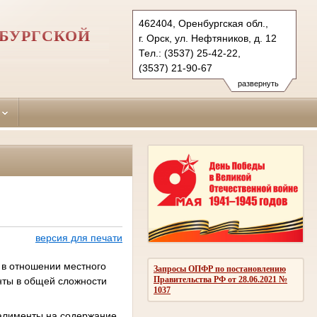
462404, Оренбургская обл.,
НБУРГСКОЙ
г. Орск, ул. Нефтяников, д. 12
Тел.: (3537) 25-42-22,
(3537) 21-90-67
oktyabrskyorsk.orb@sudrf.ru
развернуть
версия для печати
 в отношении местного
Запросы ОПФР по постановлению
Правительства РФ от 28.06.2021 №
нты в общей сложности
1037
ь алименты на содержание