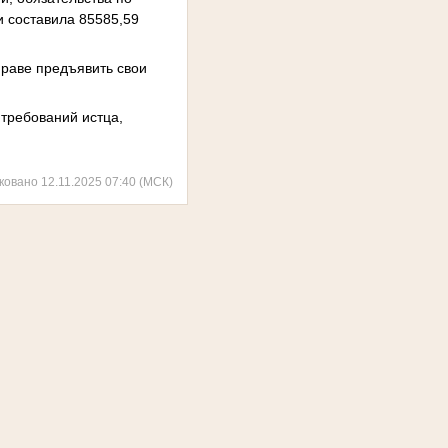
 составила 85585,59
праве предъявить свои
 требований истца,
ковано 12.11.2025 07:40 (МСК)