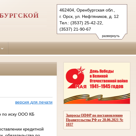
462404, Оренбургская обл.,
НБУРГСКОЙ
г. Орск, ул. Нефтяников, д. 12
Тел.: (3537) 25-42-22,
(3537) 21-90-67
oktyabrskyorsk.orb@sudrf.ru
развернуть
версия для печати
о по иску ООО КБ
Запросы ОПФР по постановлению
Правительства РФ от 28.06.2021 №
1037
доставлении кредитной
и, обязательства по