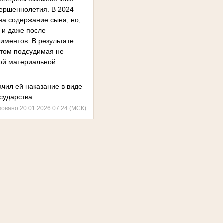
вершеннолетия. В 2024
 на содержание сына, но,
 и даже после
иментов. В результате
этом подсудимая не
ной материальной
ачил ей наказание в виде
сударства.
ковано 20.01.2026 07:24 (МСК)