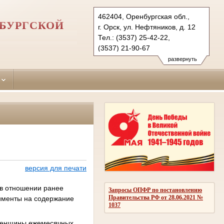
462404, Оренбургская обл.,
НБУРГСКОЙ
г. Орск, ул. Нефтяников, д. 12
Тел.: (3537) 25-42-22,
(3537) 21-90-67
oktyabrskyorsk.orb@sudrf.ru
развернуть
версия для печати
 в отношении ранее
Запросы ОПФР по постановлению
Правительства РФ от 28.06.2021 №
лименты на содержание
1037
с женщины ежемесячных