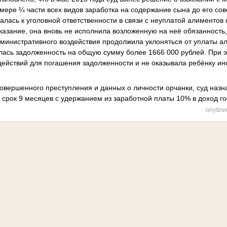
мере ¼ части всех видов заработка на содержание сына до его со
алась к уголовной ответственности в связи с неуплатой алиментов
казание, она вновь не исполнила возложенную на неё обязанность,
министративного воздействия продолжила уклоняться от уплаты ал
алась задолженность на общую сумму более 1666 000 рублей. При 
действий для погашения задолженности и не оказывала ребёнку и
совершенного преступления и данных о личности орчанки, суд назн
 срок 9 месяцев с удержанием из заработной платы 10% в доход го
опубли