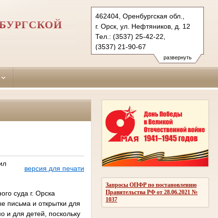
462404, Оренбургская обл.,
НБУРГСКОЙ
г. Орск, ул. Нефтяников, д. 12
Тел.: (3537) 25-42-22,
(3537) 21-90-67
oktyabrskyorsk.orb@sudrf.ru
развернуть
ил
версия для печати
Запросы ОПФР по постановлению
Правительства РФ от 28.06.2021 №
ого суда г. Орска
1037
е письма и открытки для
 и для детей, поскольку