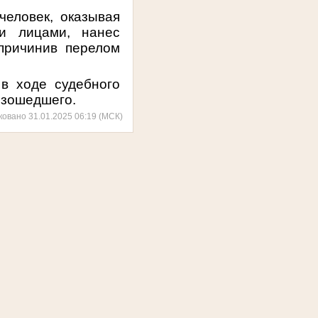
человек, оказывая
и лицами, нанес
причинив перелом
в ходе судебного
изошедшего.
ковано 31.01.2025 06:19 (МСК)