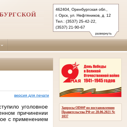
462404, Оренбургская обл.,
НБУРГСКОЙ
г. Орск, ул. Нефтяников, д. 12
Тел.: (3537) 25-42-22,
(3537) 21-90-67
oktyabrskyorsk.orb@sudrf.ru
развернуть
версия для печати
ступило уголовное
Запросы ОПФР по постановлению
енном причинении
Правительства РФ от 28.06.2021 №
1037
ное с применением