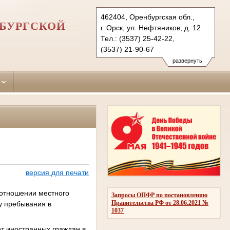
462404, Оренбургская обл.,
НБУРГСКОЙ
г. Орск, ул. Нефтяников, д. 12
Тел.: (3537) 25-42-22,
(3537) 21-90-67
oktyabrskyorsk.orb@sudrf.ru
развернуть
версия для печати
 отношении местного
Запросы ОПФР по постановлению
Правительства РФ от 28.06.2021 №
у пребывания в
1037
ет иностранных граждан в