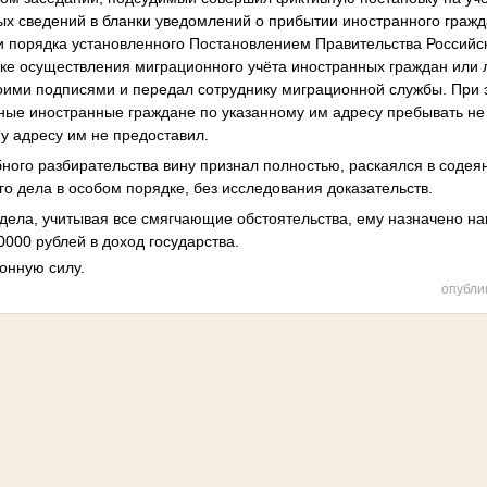
х сведений в бланки уведомлений о прибытии иностранного гражд
и порядка установленного Постановлением Правительства Российс
ке осуществления миграционного учёта иностранных граждан или л
оими подписями и передал сотруднику миграционной службы. При
нные иностранные граждане по указанному им адресу пребывать не 
у адресу им не предоставил.
ного разбирательства вину признал полностью, раскаялся в содея
го дела в особом порядке, без исследования доказательств.
дела, учитывая все смягчающие обстоятельства, ему назначено н
90000 рублей в доход государства.
конную силу.
опубли