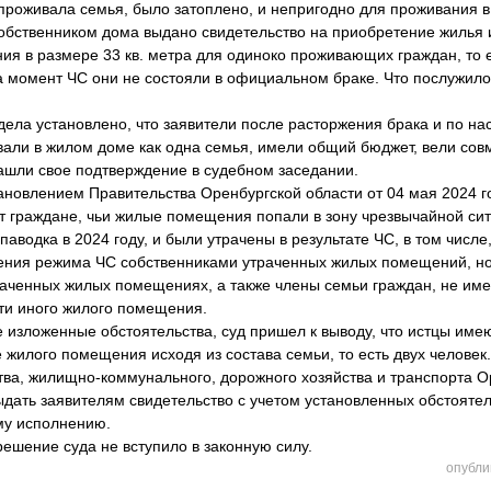
проживала семья, было затоплено, и непригодно для проживания в
обственником дома выдано свидетельство на приобретение жилья
 в размере 33 кв. метра для одиноко проживающих граждан, то ес
на момент ЧС они не состояли в официальном браке. Что послужил
а установлено, что заявители после расторжения брака и по нас
вали в жилом доме как одна семья, имели общий бюджет, вели совм
ашли свое подтверждение в судебном заседании.
овлением Правительства Оренбургской области от 04 мая 2024 го
 граждане, чьи жилые помещения попали в зону чрезвычайной ситу
аводка в 2024 году, и были утрачены в результате ЧС, в том числе
дения режима ЧС собственниками утраченных жилых помещений, 
траченных жилых помещениях, а также члены семьи граждан, не им
ти иного жилого помещения.
ложенные обстоятельства, суд пришел к выводу, что истцы имею
жилого помещения исходя из состава семьи, то есть двух человек.
тва, жилищно-коммунального, дорожного хозяйства и транспорта О
ыдать заявителям свидетельство с учетом установленных обстоятел
му исполнению.
ение суда не вступило в законную силу.
опубли