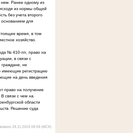
 нем. Ранее одному из
 исходя из нормы общей
ть без учета второго
о основанием для
тоящее время, в том
естное хозяйство.
да № 410-пп, право на
ации, в связи с
, граждане, не
но имеющие регистрацию
еющие на день введения
т право на получение
 В связи с чем на
ренбургской области
ьств. Решение суда
ковано 28.11.2024 08:09 (МСК)