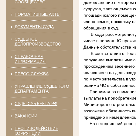
СООБЩЕСТВО
домовладение в котором 
супругов, являющемуся с
НОРМАТИВНЫЕ АКТЫ
площади жилого помещения
члена семьи, поскольку 
ДОКУМЕНТЫ СУДА
обращения в суд.
В ходе рассмотрения дел
СУДЕБНОЕ
числе в период ЧС прожи
ДЕЛОПРОИЗВОДСТВО
Данные обстоятельства н
В соответствии с Постан
СПРАВОЧНАЯ
получение выплаты имеют
ИНФОРМАЦИЯ
прохождением весеннего п
являвшиеся на день вве
ПРЕСС-СЛУЖБА
по месту жительства в у
режима ЧС в собственнос
УПРАВЛЕНИЕ СУДЕБНОГО
ДЕПАРТАМЕНТА
Принимая во внимание из
выплаты на приобретение 
СУДЫ СУБЪЕКТА РФ
Министерство строительс
возложена обязанность в
ВАКАНСИИ
приведено к немедленно
На сегодняшний день реш
ПРОТИВОДЕЙСТВИЕ
КОРРУПЦИИ