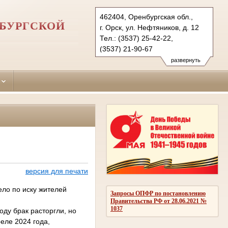
462404, Оренбургская обл.,
НБУРГСКОЙ
г. Орск, ул. Нефтяников, д. 12
Тел.: (3537) 25-42-22,
(3537) 21-90-67
oktyabrskyorsk.orb@sudrf.ru
развернуть
версия для печати
ло по иску жителей
Запросы ОПФР по постановлению
Правительства РФ от 28.06.2021 №
1037
оду брак расторгли, но
еле 2024 года,