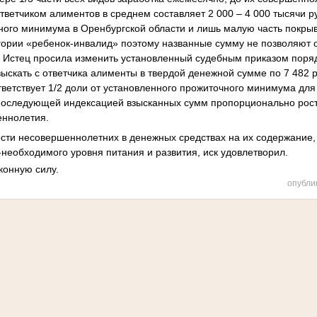
ветчиком алиментов в среднем составляет 2 000 – 4 000 тысячи ру
ого минимума в Оренбургской области и лишь малую часть покры
егории «ребенок-инвалид» поэтому названные сумму не позволяют 
. Истец просила изменить установленный судебным приказом поря
зыскать с ответчика алименты в твердой денежной сумме по 7 482 р
ответствует 1/2 доли от установленного прожиточного минимума для
 последующей индексацией взысканных сумм пропорционально рос
еннолетия.
сти несовершеннолетних в денежных средствах на их содержание,
необходимого уровня питания и развития, иск удовлетворил.
конную силу.
опубли