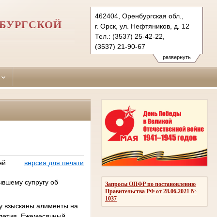
462404, Оренбургская обл.,
НБУРГСКОЙ
г. Орск, ул. Нефтяников, д. 12
Тел.: (3537) 25-42-22,
(3537) 21-90-67
oktyabrskyorsk.orb@sudrf.ru
развернуть
ей
версия для печати
ывшему супругу об
Запросы ОПФР по постановлению
Правительства РФ от 28.06.2021 №
1037
ьзу взысканы алименты на
олетия. Ежемесячный