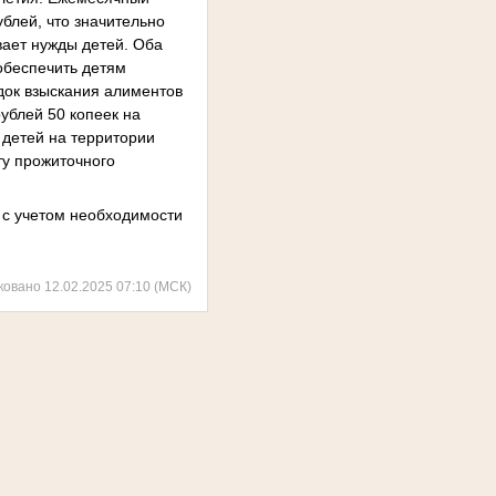
блей, что значительно
вает нужды детей. Оба
обеспечить детям
док взыскания алиментов
ублей 50 копеек на
 детей на территории
ту прожиточного
 с учетом необходимости
ковано 12.02.2025 07:10 (МСК)