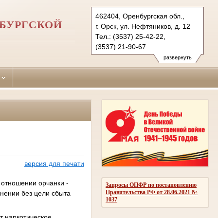
462404, Оренбургская обл.,
НБУРГСКОЙ
г. Орск, ул. Нефтяников, д. 12
Тел.: (3537) 25-42-22,
(3537) 21-90-67
oktyabrskyorsk.orb@sudrf.ru
развернуть
версия для печати
 отношении орчанки -
Запросы ОПФР по постановлению
Правительства РФ от 28.06.2021 №
нении без цели сбыта
1037
т наркотическое