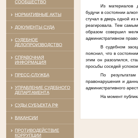
СООБЩЕСТВО
Из
материалов
будучи в состоянии алко
НОРМАТИВНЫЕ АКТЫ
стучал в дверь одной из
реагировала. Тем самы
ДОКУМЕНТЫ СУДА
образом совершил мелк
административном прав
СУДЕБНОЕ
ДЕЛОПРОИЗВОДСТВО
В судебном засе
пояснил, что в состояни
СПРАВОЧНАЯ
этим он разозлился, ст
ИНФОРМАЦИЯ
просьбы соседей успокои
По результатам
ПРЕСС-СЛУЖБА
правонарушения и данны
УПРАВЛЕНИЕ СУДЕБНОГО
административного ареста
ДЕПАРТАМЕНТА
На момент публик
СУДЫ СУБЪЕКТА РФ
ВАКАНСИИ
ПРОТИВОДЕЙСТВИЕ
КОРРУПЦИИ