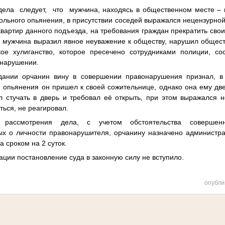
дела
следует,
что
мужчина, находясь в общественном месте – 
гольного опьянения,
в присутствии соседей
выражался нецензурной
 квартир данного подъезда, на требования граждан прекратить свои
м мужчина
выразил явное неуважение к обществу, нарушил общест
ое хулиганство, которое пресечено сотрудниками полиции, со
онарушении.
дании орчанин
вину в совершении правонарушения признал, в
и опьянения он пришел к своей сожительнице, однако она ему две
ал стучать в дверь и требовал её открыть, при этом выражался 
ться, не реагировал.
 рассмотрения дела, с учетом обстоятельства совершенн
х о личности правонарушителя, орчанину назначено администра
 сроком на 2 суток.
ации постановление суда в законную силу не вступило.
опубли