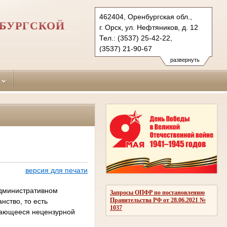
462404, Оренбургская обл.,
НБУРГСКОЙ
г. Орск, ул. Нефтяников, д. 12
Тел.: (3537) 25-42-22,
(3537) 21-90-67
oktyabrskyorsk.orb@sudrf.ru
развернуть
версия для печати
административном
Запросы ОПФР по постановлению
Правительства РФ от 28.06.2021 №
нство, то есть
1037
дающееся нецензурной