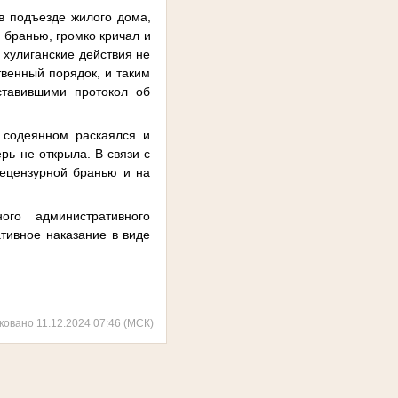
в подъезде жилого дома,
 бранью, громко кричал и
 хулиганские действия не
венный порядок, и таким
ставившими протокол об
 содеянном раскаялся и
рь не открыла. В связи с
нецензурной бранью и на
ого административного
тивное наказание в виде
ковано 11.12.2024 07:46 (МСК)