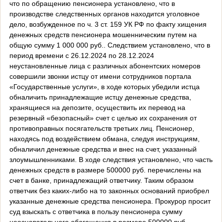
что по обращению пенсионера установлено, что в
производстве следственных органов находится уголовное
дело, возбужденное по ч. 3 ст. 159 УК РФ по факту хищения
денежных средств пенсионера мошенническим путем на
общую сумму 1 000 000 руб.. Следствием установлено, что в
период времени с 26.12.2024 по 28.12.2024
неустановленные лица с различных абонентских номеров
совершили звонки истцу от имени сотрудников портала
«Государственные услуги», в ходе которых убедили истца
обналичить принадлежащие истцу денежные средства,
хранящиеся на депозите, осуществить их перевод на
резервный «безопасный» счет с целью их сохранения от
противоправных посягательств третьих лиц. Пенсионер,
находясь под воздействием обмана, следуя инструкциям,
обналичил денежные средства и внес на счет, указанный
злоумышленниками. В ходе следствия установлено, что часть
денежных средств в размере 500000 руб. перечислены на
счет в банке, принадлежащий ответчику. Таким образом
ответчик без каких-либо на то законных оснований приобрел
указанные денежные средства пенсионера. Прокурор просит
суд взыскать с ответчика в пользу пенсионера сумму
неосновательного обогащения в размере 500000 руб.,