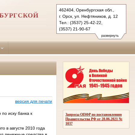
462404, Оренбургская обл.,
НБУРГСКОЙ
г. Орск, ул. Нефтяников, д. 12
Тел.: (3537) 25-42-22,
(3537) 21-90-67
oktyabrskyorsk.orb@sudrf.ru
развернуть
версия для печати
по иску банка к
Запросы ОПФР по постановлению
Правительства РФ от 28.06.2021 №
1037
то в августе 2010 года
ил денежные средства в