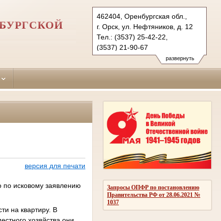
462404, Оренбургская обл.,
НБУРГСКОЙ
г. Орск, ул. Нефтяников, д. 12
Тел.: (3537) 25-42-22,
(3537) 21-90-67
oktyabrskyorsk.orb@sudrf.ru
развернуть
версия для печати
о по исковому заявлению
Запросы ОПФР по постановлению
Правительства РФ от 28.06.2021 №
1037
ти на квартиру. В
естного хозяйства они