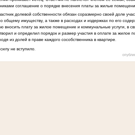
нниками соглашение о порядке внесения платы за жилые помещения
частник долевой собственности обязан соразмерно своей доле учас
о общему имуществу, а также в расходах и издержках по его соде
ю вносить плату за жилое помещение и коммунальные услуги, в св
творил и определил порядок и размер участия в оплате за жилое 
одя из долей в праве каждого сособственника в квартире.
силу не вступило.
опубли