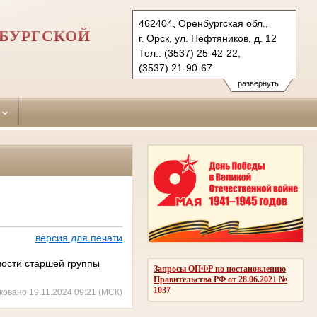
462404, Оренбургская обл.,
НБУРГСКОЙ
г. Орск, ул. Нефтяников, д. 12
Тел.: (3537) 25-42-22,
(3537) 21-90-67
oktyabrskyorsk.orb@sudrf.ru
развернуть
версия для печати
ности старшей группы
Запросы ОПФР по постановлению
Правительства РФ от 28.06.2021 №
1037
ковано 19.11.2024 09:21 (МСК)