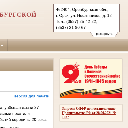
462404, Оренбургская обл.,
НБУРГСКОЙ
г. Орск, ул. Нефтяников, д. 12
Тел.: (3537) 25-42-22,
(3537) 21-90-67
oktyabrskyorsk.orb@sudrf.ru
развернуть
версия для печати
на, унёсшая жизни 27
Запросы ОПФР по постановлению
Правительства РФ от 28.06.2021 №
емьями посетили
1037
бытий середины 20 века.
ированы на