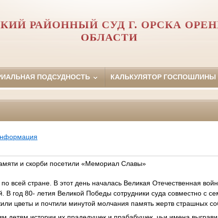
КИЙ РАЙОННЫЙ СУД Г. ОРСКА ОРЕ
ОБЛАСТИ
РИАЛЬНАЯ ПОДСУДНОСТЬ
КАЛЬКУЛЯТОР ГОСПОШЛИНЫ
информация
памяти и скорби посетили «Мемориал Славы»
 по всей стране. В этот день началась Великая Отечественная вой
 В год 80- летия Великой Победы сотрудники суда совместно с с
или цветы и почтили минутой молчания память жертв страшных со
им детям истории их прадедушек и прабабушек, чьи имена выграв