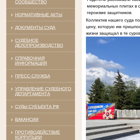
СООБЩЕСТВО
мемориальных плитах в с
героизме защитников.
НОРМАТИВНЫЕ АКТЫ
Коллектив нашего суда по
цену, которую им пришлос
ДОКУМЕНТЫ СУДА
жизни защищал в те суров
СУДЕБНОЕ
ДЕЛОПРОИЗВОДСТВО
СПРАВОЧНАЯ
ИНФОРМАЦИЯ
ПРЕСС-СЛУЖБА
УПРАВЛЕНИЕ СУДЕБНОГО
ДЕПАРТАМЕНТА
СУДЫ СУБЪЕКТА РФ
ВАКАНСИИ
ПРОТИВОДЕЙСТВИЕ
КОРРУПЦИИ