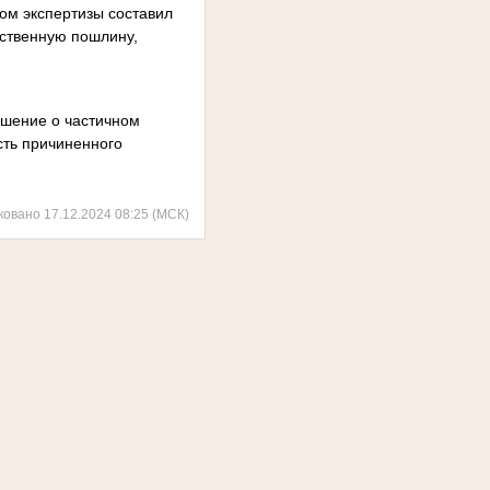
цом экспертизы составил
рственную пошлину,
ешение о частичном
сть причиненного
ковано 17.12.2024 08:25 (МСК)