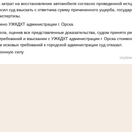
ь затрат на восстановление автомобиля согласно проведенной ист
осил суд взыскать с ответчика сумму причиненного ущерба, госуда
кспертизы.
чено УЖКДХТ администрации г. Орска.
ла, оценив все представленные доказательства, судом принято р
требований и взыскании с УЖКДХТ администрации г. Орска стоимо
и исковых требований к городской администрации суд отказал.
конную силу.
опубли