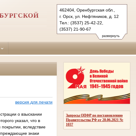
462404, Оренбургская обл.,
НБУРГСКОЙ
г. Орск, ул. Нефтяников, д. 12
Тел.: (3537) 25-42-22,
(3537) 21-90-67
oktyabrskyorsk.orb@sudrf.ru
развернуть
версия для печати
истрации о взыскании
Запросы ОПФР по постановлению
Правительства РФ от 28.06.2021 №
орого указал, что в
1037
м покрытии, вследствие
дупреждающие знаки