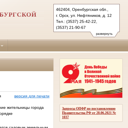
462404, Оренбургская обл.,
НБУРГСКОЙ
г. Орск, ул. Нефтяников, д. 12
Тел.: (3537) 25-42-22,
(3537) 21-90-67
oktyabrskyorsk.orb@sudrf.ru
развернуть
и
версия для печати
ение жительницы города
Запросы ОПФР по постановлению
Правительства РФ от 28.06.2021 №
порядке
1037
зуется садовым земельным