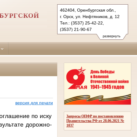
462404, Оренбургская обл.,
НБУРГСКОЙ
г. Орск, ул. Нефтяников, д. 12
Тел.: (3537) 25-42-22,
(3537) 21-90-67
oktyabrskyorsk.orb@sudrf.ru
развернуть
версия для печати
оглашение по иску
Запросы ОПФР по постановлению
Правительства РФ от 28.06.2021 №
зультате дорожно-
1037