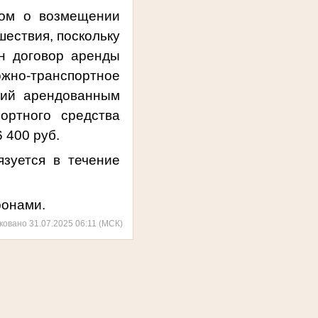
ком о возмещении
шествия, поскольку
н договор аренды
ожно-транспортное
ший арендованным
ортного средства
 400 руб.
язуется в течение
ронами.
ковано 31.07.2025 06:11 (МСК)