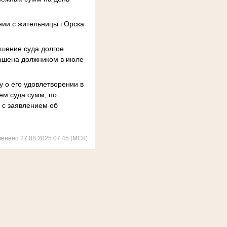
ии с жительницы г.Орска
ешение суда долгое
гашена должником в июле
у о его удовлетворении в
ем суда сумм, по
 с заявлением об
менено 27.08.2025 07:45 (МСК)