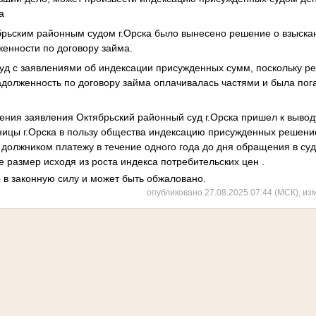
а
брьским районным судом г.Орска было вынесено решение о взыскан
женности по договору займа.
уд с заявлениями об индексации присужденных сумм, поскольку р
адолженность по договору займа оплачивалась частями и была по
ения заявления Октябрьский районный суд г.Орска пришел к вывод
ьницы г.Орска в пользу общества индексацию присужденных решени
должником платежу в течение одного года до дня обращения в суд
е размер исходя из роста индекса потребительских цен .
 в законную силу и может быть обжаловано.
опубликовано 27.08.2025 07:44 (МСК), из