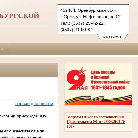
462404, Оренбургская обл.,
НБУРГСКОЙ
г. Орск, ул. Нефтяников, д. 12
Тел.: (3537) 25-42-22,
(3537) 21-90-67
oktyabrskyorsk.orb@sudrf.ru
развернуть
версия для печати
дексации присужденных
Запросы ОПФР по постановлению
Правительства РФ от 28.06.2021 №
1037
лению взыскателя или
нежных сумм на день