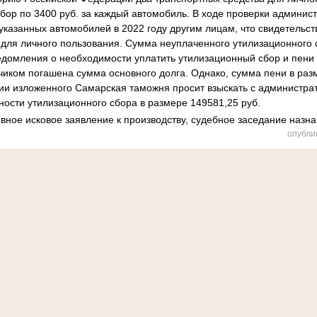
сбор по 3400 руб. за каждый автомобиль. В ходе проверки админис
указанных автомобилей в 2022 году другим лицам, что свидетельст
 для личного пользования. Сумма неуплаченного утилизационного 
едомления о необходимости уплатить утилизационный сбор и пени 
иком погашена сумма основного долга. Однако, сумма пени в разм
ии изложенного Самарская таможня просит взыскать с администрат
ности утилизационного сбора в размере 149581,25 руб.
ное исковое заявление к производству, судебное заседание назнач
опубли