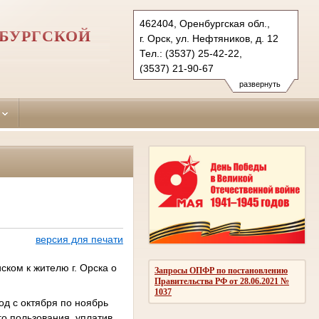
462404, Оренбургская обл.,
НБУРГСКОЙ
г. Орск, ул. Нефтяников, д. 12
Тел.: (3537) 25-42-22,
(3537) 21-90-67
oktyabrskyorsk.orb@sudrf.ru
развернуть
версия для печати
ком к жителю г. Орска о
Запросы ОПФР по постановлению
Правительства РФ от 28.06.2021 №
1037
од с октября по ноябрь
го пользования, уплатив