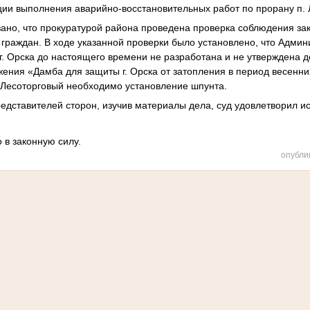
ции выполнения аварийно-восстановительных работ по прорану п. Л
зано, что прокуратурой района проведена проверка соблюдения за
граждан. В ходе указанной проверки было установлено, что Админи
 Орска до настоящего времени не разработана и не утверждена 
жения «Дамба для защиты г. Орска от затопления в период весенни
. Лесоторговый необходимо установление шпунта.
дставителей сторон, изучив материалы дела, суд удовлетворил и
 в законную силу.
опубли