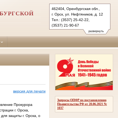
462404, Оренбургская обл.,
НБУРГСКОЙ
г. Орск, ул. Нефтяников, д. 12
Тел.: (3537) 25-42-22,
(3537) 21-90-67
oktyabrskyorsk.orb@sudrf.ru
развернуть
версия для печати
Запросы ОПФР по постановлению
Правительства РФ от 28.06.2021 №
явление Прокурора
1037
трации г. Орска,
для защиты г. Орска, о