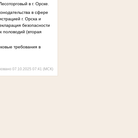
есоторговый в г. Орске.
конодательства в сфере
страцией г. Орска и
декларация безопасности
х половодий (вторая
сковые требования в
ковано 07.10.2025 07:41 (МСК)