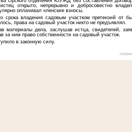
тва Орского отделения ЮУЖД без составления договор
истец открыто, непрерывно и добросовестно владе
гулярно оплачивал членские взносы.
го срока владения садовым участком претензий от бы
лось, права на садовый участок никто не предъявлял.
ав материалы дела, заслушав истца, свидетелей, за
ав за ним право собственности на садовый участок.
упило в законную силу.
опубли