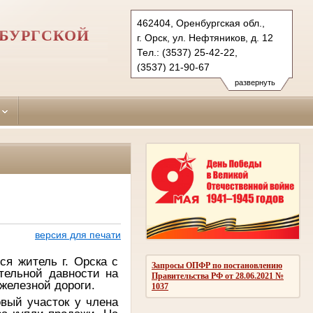
462404, Оренбургская обл.,
НБУРГСКОЙ
г. Орск, ул. Нефтяников, д. 12
Тел.: (3537) 25-42-22,
(3537) 21-90-67
oktyabrskyorsk.orb@sudrf.ru
развернуть
версия для печати
ся житель г. Орска с
Запросы ОПФР по постановлению
тельной давности на
Правительства РФ от 28.06.2021 №
железной дороги.
1037
овый участок у члена