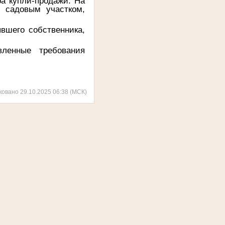
а купли-продажи. На
л садовым участком,
вшего собственника,
явленные требования
ковано 29.10.2025 06:38 (МСК)