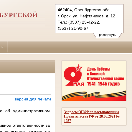
462404, Оренбургская обл.,
НБУРГСКОЙ
г. Орск, ул. Нефтяников, д. 12
Тел.: (3537) 25-42-22,
(3537) 21-90-67
oktyabrskyorsk.orb@sudrf.ru
развернуть
версия для печати
ло об административном
Запросы ОПФР по постановлению
Правительства РФ от 28.06.2021 №
1037
ивной ответственности за
пециальному регламенту