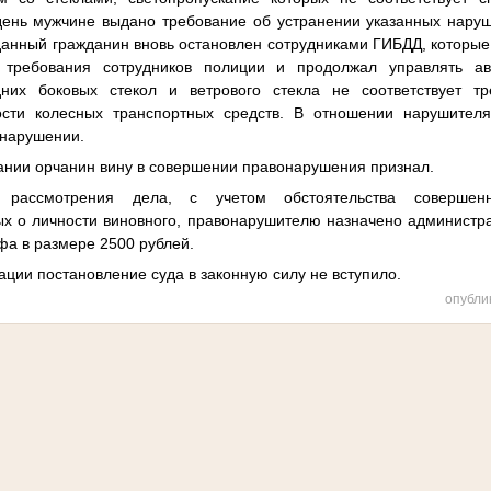
 день мужчине выдано требование об устранении указанных наруш
данный гражданин вновь остановлен сотрудниками ГИБДД, которые
 требования сотрудников полиции и продолжал управлять ав
дних боковых стекол и ветрового стекла не соответствует тр
ости колесных транспортных средств. В отношении нарушителя
онарушении.
ании орчанин
вину в совершении правонарушения признал.
 рассмотрения дела, с учетом обстоятельства совершенн
ых о личности
виновного,
правонарушителю назначено администра
фа в размере 2500 рублей.
ации постановление суда в законную силу не вступило.
опубли