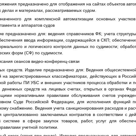
яжения предназначено для отображения на сайтах объектов авт
х делах и материалах, рассматриваемых судом.
наченного для комплексной автоматизации основных участков
тамента и аппаратов судов
е предназначено для: ведения справочников ФК; учета структуры
обеспечения ввода информации, содержащейся в СКП; обеспечен
рмального и логического контроля данных по судимости; обработ
еских форм (СФ) по судимости.
сания сеансов видео-конференц-связи
х средств. Изделие предназначено для: Ведения общесистемно
 на зарегистрированных классификаторах, действующих в Россий
ной работы ПИ УБС и внешних участников процесса обработки и 
 денежных средств на лицевых счетах, открытых в органах Феде
ующими нормативными правилами обслуживания счетов учрежден
овном Суде Российской Федерации, для исполнения функций 
ому снабжению. Ведения учета санкционирования расходов и рас
я централизованно заключаемых контрактов в соответствии с д
й системе в сфере закупок товаров, работ, услуг для обеспеч
правилами учетной политики.
й киоск (стоит при входе). Изделие предназначено для автом