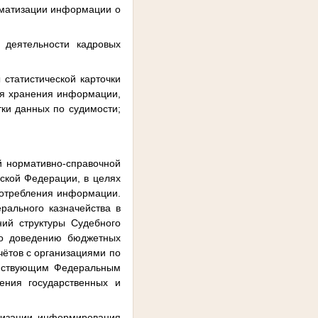
оматизации информации о
 деятельности кадровых
 статистической карточки
ия хранения информации,
ки данных по судимости;
й нормативно-справочной
ской Федерации, в целях
потребления информации.
рального казначейства в
ий структуры Судебного
по доведению бюджетных
чётов с организациями по
ействующим Федеральным
ения государственных и
атизации информирования