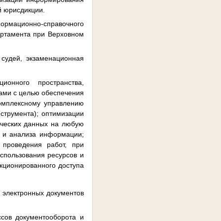
й юрисдикции.
мационно-справочного
артамента при Верховном
 судей, экзаменационная
онного пространства,
ами с целью обеспечения
комплексному управлению
струмента); оптимизации
ических данных на любую
й и анализа информации;
 проведения работ, при
спользования ресурсов и
нкционированного доступа
 электронных документов
сов документооборота и