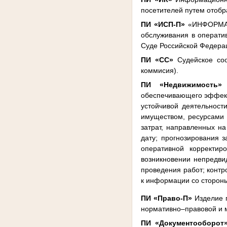
посетителей путем отоб
ПИ «ИСП-П»
«ИНФОРМАЦ
обслуживания в операти
Суде Российской Федера
ПИ «СС»
Судейское соо
коммисия).
ПИ «Недвижимость»
И
обеспечивающего эффект
устойчивой деятельност
имуществом, ресурсами 
затрат, направленных н
дату; прогнозирования 
оперативной корректир
возникновении непредви
проведения работ; контр
к информации со стороны
ПИ «Право-П»
Изделие п
нормативно–правовой и
ПИ «Документооборот