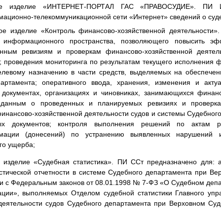
е изделие «ИНТЕРНЕТ-ПОРТАЛ ГАС «ПРАВОСУДИЕ». ПИ И
мационно-телекоммуникационной сети «Интернет» сведений о суд
е изделие «Контроль финансово-хозяйственной деятельности».
 информационного пространства, позволяющего повысить эф
нным ревизиям и проверкам финансово-хозяйственной деятел
; проведения мониторинга по результатам текущего исполнения 
елевому назначению в части средств, выделяемых на обеспечен
артамента; оперативного ввода, хранения, изменения и акт
 документах, организациях и чиновниках, занимающихся финанс
 данным о проведенных и планируемых ревизиях и проверка
инансово-хозяйственной деятельности судов и системы Судебног
ных документов; контроля выполнения решений по актам р
мации (донесений) по устранению выявленных нарушений и
го ущерба;
изделие «Судебная статистика». ПИ ССт предназначено для: а
истической отчетности в системе Судебного департамента при Ве
ии с Федеральным законов от 08.01.1998 № 7-ФЗ «О Судебном деп
ции», выполняемых Отделом судебной статистики Главного упр
деятельности судов Судебного департамента при Верховном Су