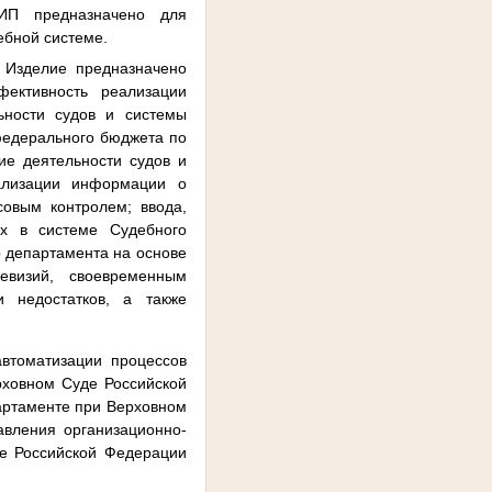
П предназначено для
ебной системе.
 Изделие предназначено
фективность реализации
ьности судов и системы
федерального бюджета по
ие деятельности судов и
уализации информации о
овым контролем; ввода,
х в системе Судебного
о департамента на основе
евизий, своевременным
 недостатков, а также
втоматизации процессов
рховном Суде Российской
артаменте при Верховном
авления организационно-
де Российской Федерации