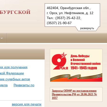
462404, Оренбургская обл.,
НБУРГСКОЙ
г. Орск, ул. Нефтяников, д. 12
Тел.: (3537) 25-42-22,
(3537) 21-90-67
oktyabrskyorsk.orb@sudrf.ru
развернуть
ия для получения
ской Федерации
ие судебных актов
 дела
Реквизиты по
Запросы ОПФР по постановлению
Правительства РФ от 28.06.2021 №
1037
версия для печати