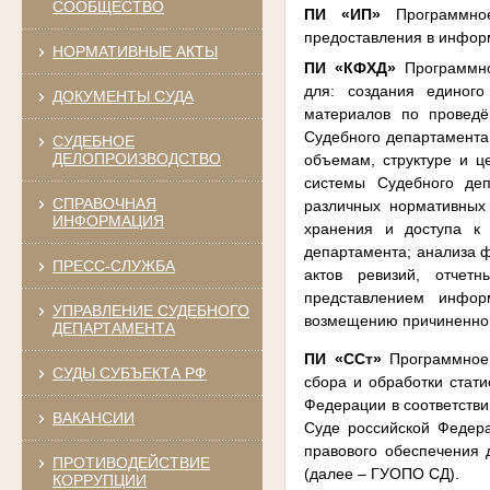
СООБЩЕСТВО
ПИ «ИП»
Программно
предоставления в инфор
НОРМАТИВНЫЕ АКТЫ
ПИ «КФХД»
Программно
для: создания единого
ДОКУМЕНТЫ СУДА
материалов по проведё
Судебного департамента
СУДЕБНОЕ
ДЕЛОПРОИЗВОДСТВО
объемам, структуре и ц
системы Судебного деп
СПРАВОЧНАЯ
различных нормативных
ИНФОРМАЦИЯ
хранения и доступа к
департамента; анализа ф
ПРЕСС-СЛУЖБА
актов ревизий, отчет
представлением инфор
УПРАВЛЕНИЕ СУДЕБНОГО
возмещению причиненно
ДЕПАРТАМЕНТА
ПИ «ССт»
Программное 
СУДЫ СУБЪЕКТА РФ
сбора и обработки стат
Федерации в соответств
ВАКАНСИИ
Суде российской Федера
правового обеспечения 
ПРОТИВОДЕЙСТВИЕ
(далее – ГУОПО СД).
КОРРУПЦИИ