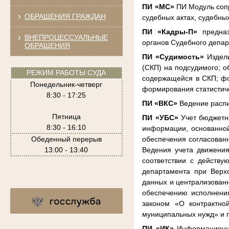
ПИ «МС»
ПИ Модуль сопр
ОБРАЩЕНИЯ ГРАЖДАН
судебных актах, судебны
ПИ «Кадры-П»
предназ
ВНЕПРОЦЕССУАЛЬНЫЕ
органов Судебного депар
ОБРАЩЕНИЯ
ПИ «Судимость»
Издели
(СКП) на подсудимого; 
РЕЖИМ РАБОТЫ СУДА
содержащейся в СКП; фо
Понедельник-четверг
формирования статистич
8:30 - 17:25
ПИ «ВКС»
Ведение распи
Пятница
ПИ «УБС»
Учет бюджетны
8:30 - 16:10
информации, основанной
Обеденный перерыв
обеспечения согласован
13:00 - 13:40
Ведения учета движения
соответствии с действ
департамента при Верх
данных и централизованн
обеспечению исполнени
законом «О контрактно
муниципальных нужд» и 
ПИ «ИК»
Информационны