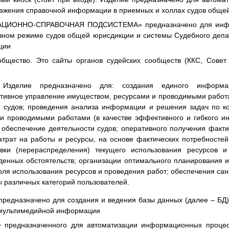
ражения справочной информации в приемных и холлах судов обще
ИОННО-СПРАВОЧНАЯ ПОДСИСТЕМА» предназначено для инфор
вном режиме судов общей юрисдикции и системы Судебного деп
ции
бщество. Это сайты органов судейских сообществ (ККС, Совет
зделие предназначено для: создания единого информаци
ивное управление имуществом, ресурсами и проводимыми работ
и cудов; проведения анализа информации и решения задач по 
и проводимыми работами (в качестве эффективного и гибкого ин
а обеспечение деятельности судов; оперативного получения факт
затрат на работы и ресурсы, на основе фактических потребносте
овки (перераспределения) текущего использования ресурсов и
денных обстоятельств; организации оптимального планирования и
оля использования ресурсов и проведения работ; обеспечения са
 различных категорий пользователей.
редназначено для создания и ведения базы данных (далее – БД)
 мультимедийной информации
»
предназначенного для автоматизации информационных процес